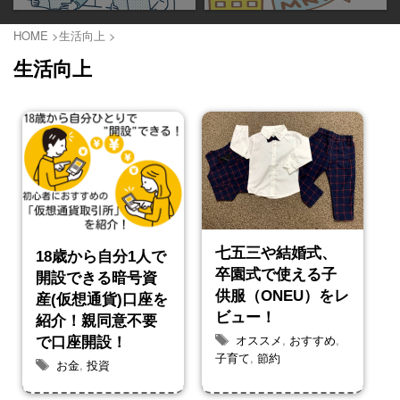
HOME
>
生活向上
>
生活向上
七五三や結婚式、
18歳から自分1人で
卒園式で使える子
開設できる暗号資
供服（ONEU）をレ
産(仮想通貨)口座を
ビュー！
紹介！親同意不要
オススメ
,
おすすめ
,
で口座開設！
子育て
,
節約
お金
,
投資