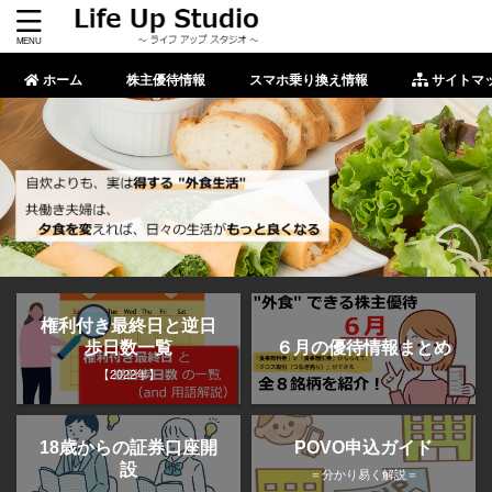
ホーム
株主優待情報
スマホ乗り換え情報
サイトマ
権利付き最終日と逆日
歩日数一覧
６月の優待情報まとめ
【2022年】
POVO申込ガイド
18歳からの証券口座開
設
＝分かり易く解説＝