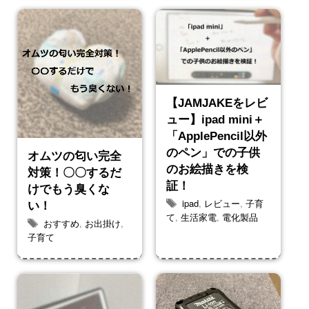
【JAMJAKEをレビ
ュー】ipad mini＋
「ApplePencil以外
のペン」での子供
オムツの匂い完全
のお絵描きを検
対策！〇〇するだ
証！
けでもう臭くな
ipad
,
レビュー
,
子育
い！
て
,
生活家電
,
電化製品
おすすめ
,
お出掛け
,
子育て