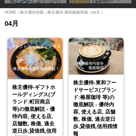
HOME
>
株主優待情報
>
株主優待-個別銘柄情報
>
04月
>
04月
株主優待-東和フー
株主優待-ギフトホ
ドサービス(ブラン
ールディングス(ブ
ド:椿屋珈琲 等)の
ランド:町田商店
徹底解説 - 優待内
等)の徹底解説 - 優
容, 使える店, 店舗
待内容, 使える店,
数, 株価, 過去逆日
店舗数, 株価, 過去
歩,貸借残,信用残情
逆日歩,貸借残,信用
報