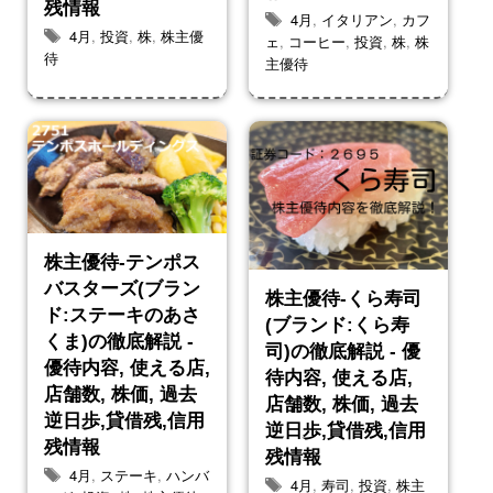
残情報
4月
,
イタリアン
,
カフ
4月
,
投資
,
株
,
株主優
ェ
,
コーヒー
,
投資
,
株
,
株
待
主優待
株主優待-テンポス
バスターズ(ブラン
株主優待-くら寿司
ド:ステーキのあさ
(ブランド:くら寿
くま)の徹底解説 -
司)の徹底解説 - 優
優待内容, 使える店,
待内容, 使える店,
店舗数, 株価, 過去
店舗数, 株価, 過去
逆日歩,貸借残,信用
逆日歩,貸借残,信用
残情報
残情報
4月
,
ステーキ
,
ハンバ
4月
,
寿司
,
投資
,
株主