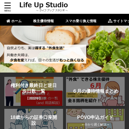
ホーム
株主優待情報
スマホ乗り換え情報
サイトマ
権利付き最終日と逆日
歩日数一覧
６月の優待情報まとめ
【2022年】
POVO申込ガイド
18歳からの証券口座開
設
＝分かり易く解説＝