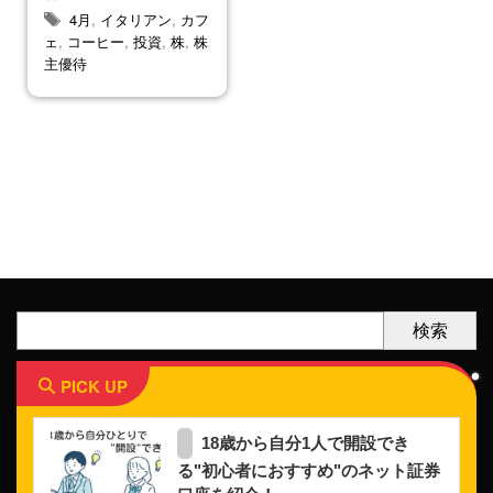
4月
,
イタリアン
,
カフ
ェ
,
コーヒー
,
投資
,
株
,
株
主優待
検索
PICK UP
18歳から自分1人で開設でき
る"初心者におすすめ"のネット証券