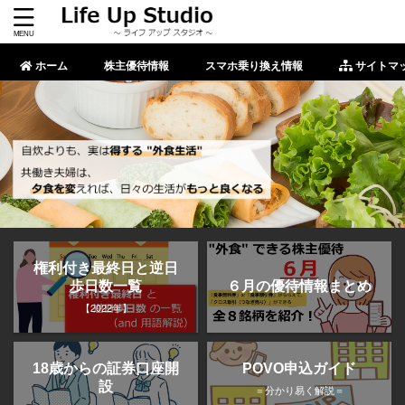
ホーム
株主優待情報
スマホ乗り換え情報
サイトマ
権利付き最終日と逆日
歩日数一覧
６月の優待情報まとめ
【2022年】
POVO申込ガイド
18歳からの証券口座開
設
＝分かり易く解説＝