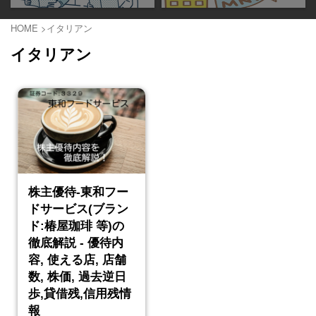
HOME
>
イタリアン
イタリアン
株主優待-東和フー
ドサービス(ブラン
ド:椿屋珈琲 等)の
徹底解説 - 優待内
容, 使える店, 店舗
数, 株価, 過去逆日
歩,貸借残,信用残情
報