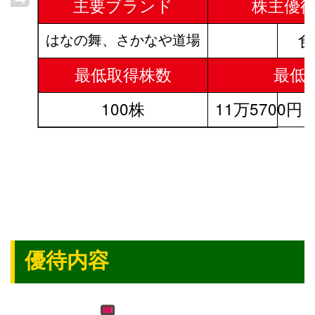
主要ブランド
株主優待
食
はなの舞、さかなや道場
最低取得株数
最低
100株
11万5700円（
優待内容