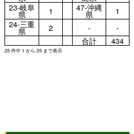
23-岐阜
47-沖縄
1
1
県
県
24-三重
2
-
-
県
合計
434
25 件中 1 から 25 まで表示