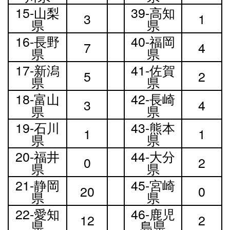
15-山梨
39-高知
3
1
県
県
16-長野
40-福岡
7
4
県
県
17-新潟
41-佐賀
5
2
県
県
18-富山
42-長崎
3
4
県
県
19-石川
43-熊本
1
1
県
県
20-福井
44-大分
0
2
県
県
21-静岡
45-宮崎
20
0
県
県
22-愛知
46-鹿児
12
2
県
島県