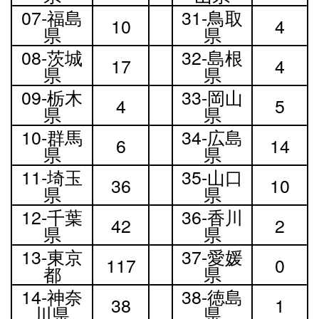
07-福島
31-鳥取
10
4
県
県
08-茨城
32-島根
17
4
県
県
09-栃木
33-岡山
4
5
県
県
10-群馬
34-広島
6
14
県
県
11-埼玉
35-山口
36
10
県
県
12-千葉
36-香川
42
2
県
県
13-東京
37-愛媛
117
0
都
県
14-神奈
38-徳島
38
1
川県
県