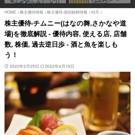
HOME
>
株主優待情報
>
株主優待-個別銘柄情報
>
03月
>
株主優待-チムニー(はなの舞,さかなや道
場)を徹底解説 - 優待内容, 使える店, 店舗
数, 株価, 過去逆日歩 - 酒と魚を楽しも
う！
2022年2月25日
2022年4月19日