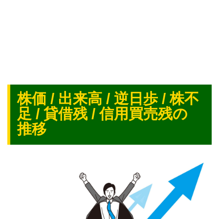
株価 / 出来高 / 逆日歩 / 株不
足 / 貸借残 / 信用買売残の
推移