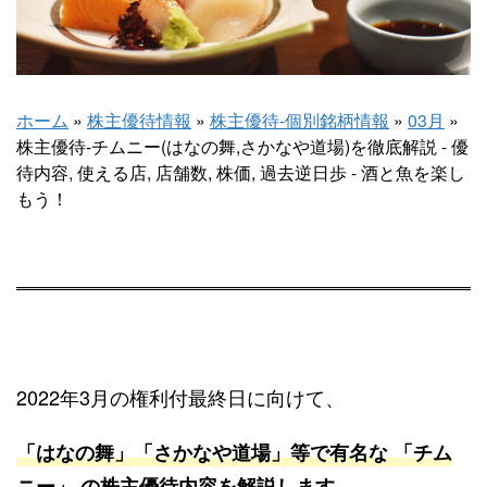
ホーム
»
株主優待情報
»
株主優待-個別銘柄情報
»
03月
»
株主優待-チムニー(はなの舞,さかなや道場)を徹底解説 - 優
待内容, 使える店, 店舗数, 株価, 過去逆日歩 - 酒と魚を楽し
もう！
2022年3月の権利付最終日に向けて、
「はなの舞」「さかなや道場」等で有名な 「
チム
ニー」
の株主優待内容を解説します。