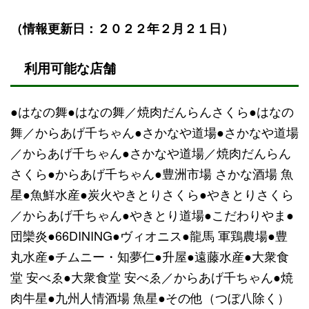
（情報更新日：２０２２年２月２１日）
利用可能な店舗
●はなの舞●はなの舞／焼肉だんらんさくら●はなの
舞／からあげ千ちゃん●さかなや道場●さかなや道場
／からあげ千ちゃん●さかなや道場／焼肉だんらん
さくら●からあげ千ちゃん●豊洲市場 さかな酒場 魚
星●魚鮮水産●炭火やきとりさくら●やきとりさくら
／からあげ千ちゃん●やきとり道場●こだわりやま●
団欒炎●66DINING●ヴィオニス●龍馬 軍鶏農場●豊
丸水産●チムニー・知夢仁●升屋●遠藤水産●大衆食
堂 安べゑ●大衆食堂 安べゑ／からあげ千ちゃん●焼
肉牛星●九州人情酒場 魚星●その他（つぼ八除く）