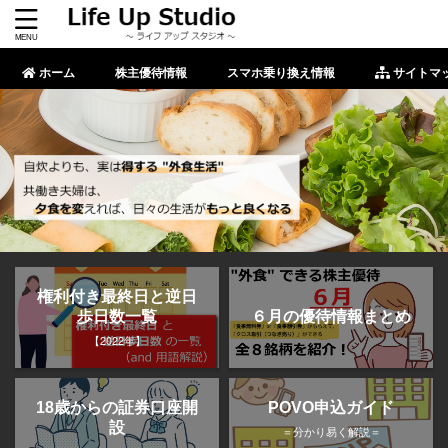
ホーム
株主優待情報
スマホ乗り換え情報
サイトマ
権利付き最終日と逆日
歩日数一覧
６月の優待情報まとめ
【2022年】
POVO申込ガイド
18歳からの証券口座開
設
＝分かり易く解説＝