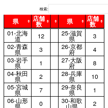
検索:
店舗
店舗
県
県
数
数
県
店舗
県
店舗
01-北海
25-滋賀
12
3
数
数
道
県
02-青森
26-京都
3
4
県
府
03-岩手
27-大阪
1
8
県
府
04-秋田
28-兵庫
2
10
県
県
05-宮城
29-奈良
7
1
県
県
06-山形
30-和歌
0
2
県
山県