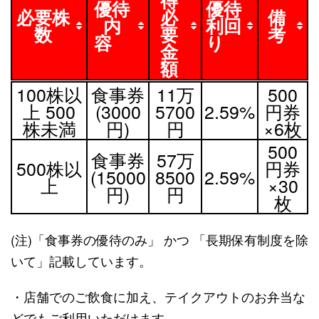
優待
優待
必要株
必
備
内
利回
数
要
考
容
り
金
額
必要株
優待
取
優待
備
100株以
食事券
11万
500
数
内
得
利回
考
上 500
(3000
5700
2.59%
円券
容
必
り
株未満
円)
円
×6枚
要
500
金
食事券
57万
500株以
円券
額
(15000
8500
2.59%
上
×30
円)
円
枚
(注)「食事券の優待のみ」 かつ 「長期保有制度を除
いて」記載しています。
・店舗でのご飲食に加え、テイクアウトのお弁当な
どでもご利用いただけます。