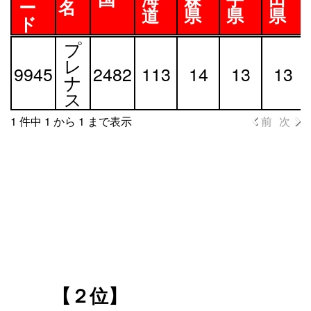
ー
名
道
県
県
県
ド
証
銘
全
01-
02-
03-
04-
プ
券
柄
国
北
青
岩
秋
レ
9945
2482
113
14
13
13
コ
名
海
森
手
田
ナ
ー
道
県
県
県
ス
ド
1 件中 1 から 1 まで表示
前
次
【２位】