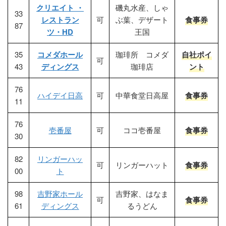
クリエイト ・
磯丸水産、しゃ
33
レストラン
可
ぶ葉、デザート
食事券
87
ツ・HD
王国
35
コメダホール
珈琲所 コメダ
自社ポイ
可
43
ディングス
珈琲店
ント
76
ハイデイ日高
可
中華食堂日高屋
食事券
11
76
壱番屋
可
ココ壱番屋
食事券
30
82
リンガーハッ
可
リンガーハット
食事券
00
ト
98
吉野家ホール
吉野家、はなま
可
食事券
61
ディングス
るうどん