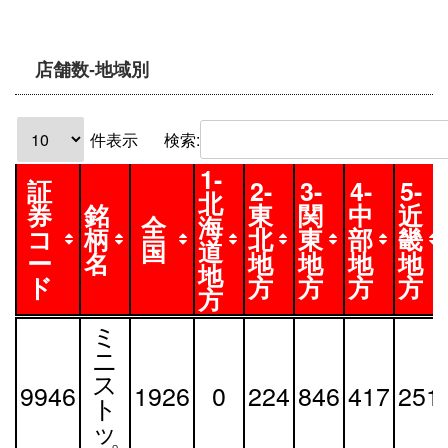
店舗数-地域別
件表示
検索:
1-
証
2-
3-
4-
5-
北
券
銘
東
関
中
近
全
海
コ
柄
北
東
部
畿
国
道
ー
名
地
地
地
地
地
ド
方
方
方
方
方
証
銘
全
1-
2-
3-
4-
5-
ミ
券
柄
国
北
東
関
中
近
ニ
コ
名
海
北
東
部
畿
ス
9946
1926
0
224
846
417
251
ー
道
地
地
地
地
ト
ド
地
方
方
方
方
ッ