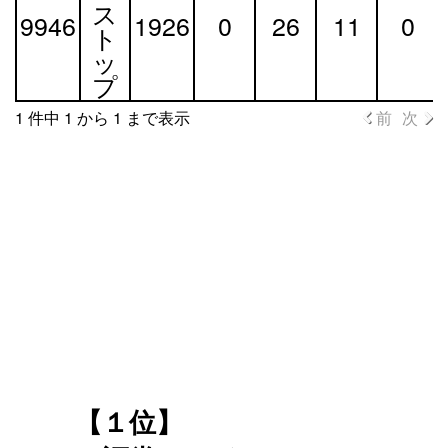
コ
名
海
森
手
田
ス
9946
1926
0
26
11
0
ー
道
県
県
県
ト
ド
ッ
プ
1 件中 1 から 1 まで表示
前
次
【１位】