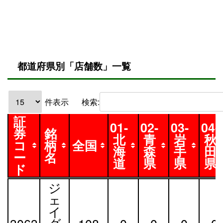
都道府県別「店舗数」一覧
件表示
検索:
証
01-
02-
03-
04-
券
銘
北
青
岩
秋
コ
柄
全国
海
森
手
田
ー
名
道
県
県
県
ド
証
銘
全国
01-
02-
03-
04-
ジ
券
柄
北
青
岩
秋
ェ
コ
名
海
森
手
田
イ
ー
道
県
県
県
3063
グ
108
0
0
0
0