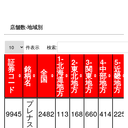
店舗数-地域別
件表示
検索:
1-
証
2-
3-
4-
5-
北
券
銘
東
関
中
近
全
海
コ
柄
北
東
部
畿
国
道
ー
名
地
地
地
地
地
ド
方
方
方
方
方
証
銘
全
1-
2-
3-
4-
5-
プ
券
柄
国
北
東
関
中
近
レ
9945
2482
113
168
660
414
225
コ
名
海
北
東
部
畿
ナ
ー
道
地
地
地
地
ス