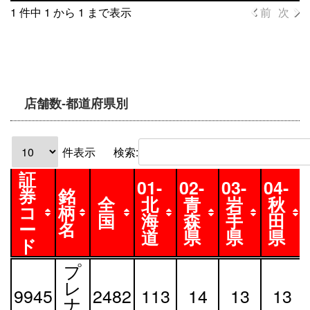
ド
地
方
方
方
方
1 件中 1 から 1 まで表示
前
次
方
店舗数-都道府県別
件表示
検索:
証
01-
02-
03-
04-
券
銘
全
北
青
岩
秋
コ
柄
国
海
森
手
田
ー
名
道
県
県
県
ド
証
銘
全
01-
02-
03-
04-
プ
券
柄
国
北
青
岩
秋
レ
9945
2482
113
14
13
13
コ
名
海
森
手
田
ナ