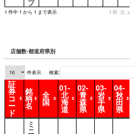
方
プ
1 件中 1 から 1 まで表示
前
次
店舗数-都道府県別
件表示
検索:
証
01-
02-
03-
04-
券
銘
全
北
青
岩
秋
コ
柄
国
海
森
手
田
ー
名
道
県
県
県
ド
証
銘
全
01-
02-
03-
04-
ミ
券
柄
国
北
青
岩
秋
ニ