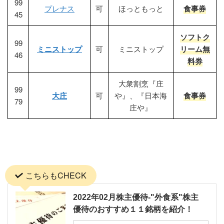
99
プレナス
可
ほっともっと
食事券
45
ソフトク
99
ミニストップ
可
ミニストップ
リーム無
46
料券
大衆割烹『庄
99
大庄
可
や』、『日本海
食事券
79
庄や』
こちらもCHECK
2022年02月株主優待-"外食系"株主
優待のおすすめ１１銘柄を紹介！