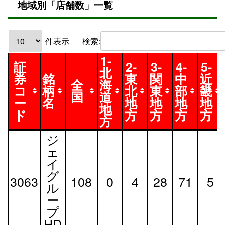
地域別「店舗数」一覧
件表示
検索:
1-
証
2-
3-
4-
5-
北
券
銘
東
関
中
近
全
海
コ
柄
北
東
部
畿
国
道
ー
名
地
地
地
地
地
ド
方
方
方
方
方
証
銘
全
1-
2-
3-
4-
5-
ジ
券
柄
国
北
東
関
中
近
ェ
コ
名
海
北
東
部
畿
イ
ー
道
地
地
地
地
グ
3063
108
0
4
28
71
5
ド
地
方
方
方
方
ル
方
ー
プ
HD