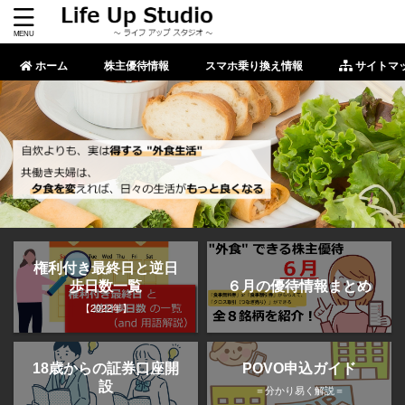
ホーム
株主優待情報
スマホ乗り換え情報
サイトマ
権利付き最終日と逆日
歩日数一覧
６月の優待情報まとめ
【2022年】
POVO申込ガイド
18歳からの証券口座開
設
＝分かり易く解説＝