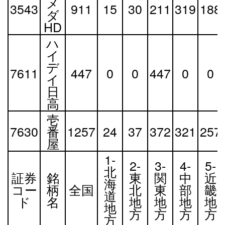
メ
3543
911
15
30
211
319
188
ダ
HD
ハ
イ
デ
7611
447
0
0
447
0
0
イ
日
高
壱
7630
番
1257
24
37
372
321
257
屋
1-
2-
3-
4-
5-
北
証券
銘
東
関
中
近
海
コー
柄
全国
北
東
部
畿
道
ド
名
地
地
地
地
地
方
方
方
方
方