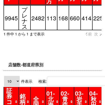
方
証
銘
全
1-
2-
3-
4-
5-
プ
券
柄
国
北
東
関
中
近
レ
9945
2482
113
168
660
414
225
コ
名
海
北
東
部
畿
ナ
ー
道
地
地
地
地
ス
ド
地
方
方
方
方
1 件中 1 から 1 まで表示
前
次
方
店舗数-都道府県別
件表示
検索:
証
01-
02-
03-
04-
券
銘
全
北
青
岩
秋
コ
柄
国
海
森
手
田