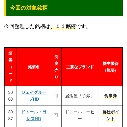
今回の対象銘柄
今回整理した銘柄は
です。
、１１銘柄
証
制
券
度
株主優待
コ
銘柄名
主要なブランド
売
(概要)
ー
り
ド
30
ジェイグルー
可
居酒屋『芋蔵』
食事券
63
プHD
30
ドトール・日
ドトールコーヒ
自社ポイ
可
87
レス
HD
ー
ント