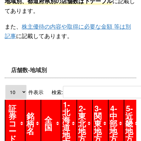
に記載し
地域別、都道府県別の店舗数は下テーブル
てあります。
また、
株主優待の内容や取得に必要な金額 等は別
記事
に記載してあります。
店舗数-地域別
件表示
検索:
1-
証
2-
3-
4-
5-
北
券
銘
東
関
中
近
全
海
コ
柄
北
東
部
畿
国
道
ー
名
地
地
地
地
地
ド
方
方
方
方