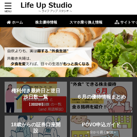
ホーム
株主優待情報
スマホ乗り換え情報
サイトマ
権利付き最終日と逆日
歩日数一覧
６月の優待情報まとめ
【2022年】
POVO申込ガイド
18歳からの証券口座開
設
＝分かり易く解説＝