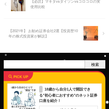
【必読】マキタvsダイソンvsコロコロの実
使用比較
【2021年】 お勧め証券会社2選【投資歴10
年の株式投資家が解説】
検索
PICK UP
18歳から自分1人で開設でき
る"初心者におすすめ"のネット証券
口座を紹介！